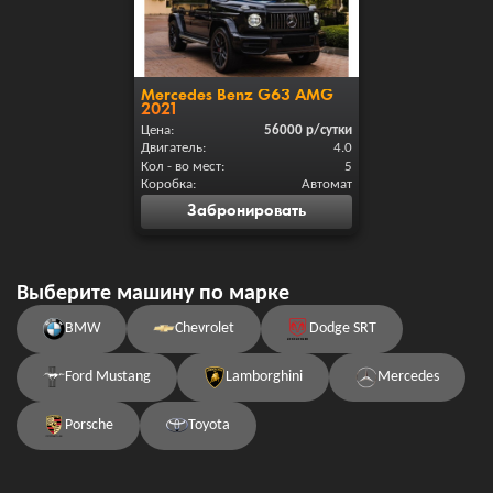
Mercedes Benz G63 AMG
2021
Цена:
56000 р/сутки
Забронировать
Выберите машину по марке
BMW
Chevrolet
Dodge SRT
Ford Mustang
Lamborghini
Mercedes
Porsche
Toyota