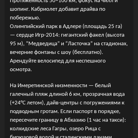
Протяженность 50–100 км, фокус на чилл и
шопинг. Кабриолет добавит драйва по
побережью.
Олимпийский парк в Адлере (площадь 25 га)
— сердце Игр-2014: гигантский факел (высота
95 м), “Медведица” и “Ласточка” на стадионах,
вечерние фонтаны с шоу (бесплатно).
Арендуйте велосипед для неспешного
осмотра.
На Имеретинской низменности — белый
галечный пляж длиной 6 км, прозрачная вода
(+24°C летом), дайв-центры с погружениями к
подводным гротам. Если паспорт в порядке,
пересечите границу в Абхазию (1 час на такси):
колхидские леса Гагры, озеро Рица с
бирюзовой водой и сталинскими дачами.