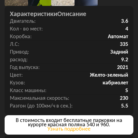
Характеристики
Описание
Двигатель:
3.6
Кол - во мест:
4
Коробка:
Автомат
Л.С:
335
Привод:
Задний
расход:
9.2
Год выпуска:
2021
Цвет:
Желто-зеленый
Кузов:
кабриолет
Класс машины:
S
Максимальная скорость:
230
Разгон (до 100км/ч в сек.):
5.5
В стоимость входит бесплатные парковки на
курорте красная поляна 540 и 960.
Узнать подробнее