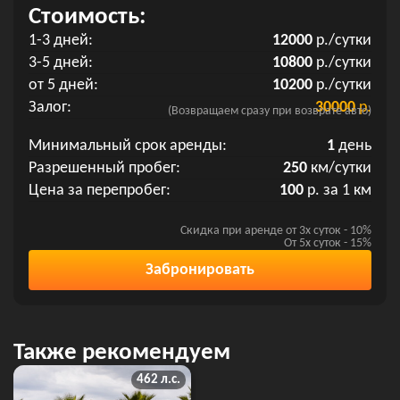
Стоимость:
1-3 дней:
12000
р./сутки
3-5 дней:
10800
р./сутки
от 5 дней:
10200
р./сутки
Залог:
30000
р.
(Возвращаем сразу при возврате авто)
Минимальный срок аренды:
1
день
Разрешенный пробег:
250
км/сутки
Цена за перепробег:
100
р. за 1 км
Скидка при аренде от 3х суток - 10%
От 5х суток - 15%
Забронировать
Также рекомендуем